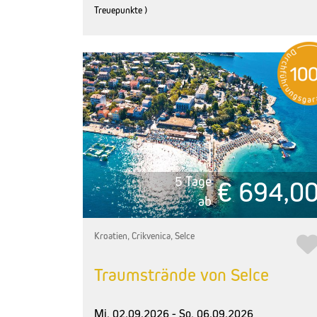
Treuepunkte )
5 Tage
€ 694,0
ab
Kroatien, Crikvenica, Selce
Traumstrände von Selce
Mi, 02.09.2026 - So, 06.09.2026