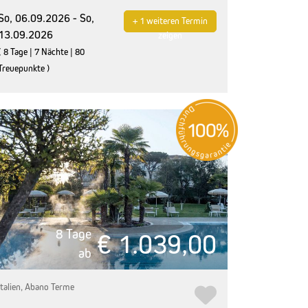
So, 06.09.2026 - So,
+ 1 weiteren Termin
13.09.2026
zeigen
( 8 Tage | 7 Nächte | 80
Treuepunkte )
8 Tage
€ 1.039,00
ab
Italien, Abano Terme