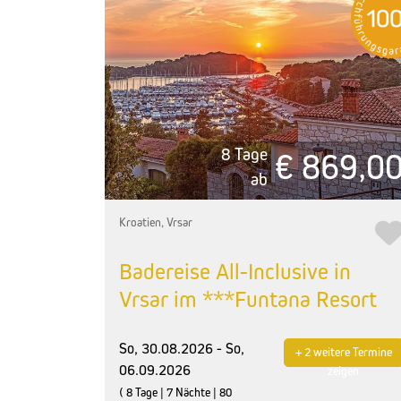
8 Tage
€ 869,0
ab
Kroatien, Vrsar
Badereise All-Inclusive in
Vrsar im ***Funtana Resort
So, 30.08.2026 - So,
+ 2 weitere Termine
06.09.2026
zeigen
( 8 Tage | 7 Nächte | 80