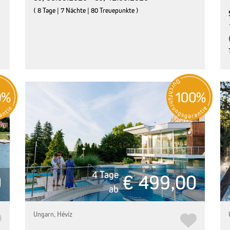
( 8 Tage | 7 Nächte | 80 Treuepunkte )
4 Tage
0
€ 499,00
ab
Ungarn, Hévíz