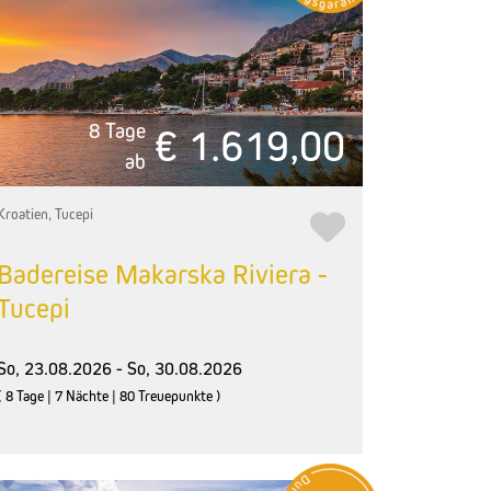
8 Tage
€ 1.619,00
ab
Kroatien, Tucepi
Badereise Makarska Riviera -
Tucepi
So, 23.08.2026 - So, 30.08.2026
( 8 Tage | 7 Nächte | 80 Treuepunkte )