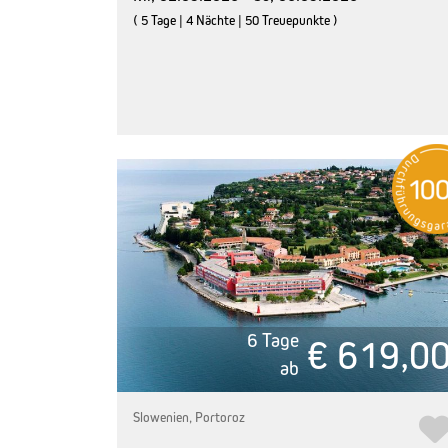
( 5 Tage | 4 Nächte | 50 Treuepunkte )
6 Tage
€ 619,0
ab
Slowenien, Portoroz