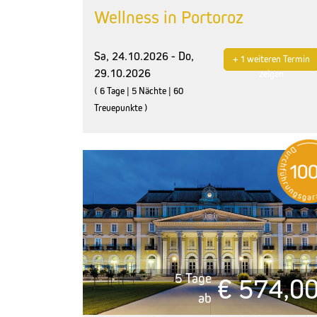
Wellness in Portoroz
Sa, 24.10.2026 - Do,
+ 1 weiteren Termin
29.10.2026
zeigen
( 6 Tage | 5 Nächte | 60
Treuepunkte )
5 Tage
€ 574,0
ab