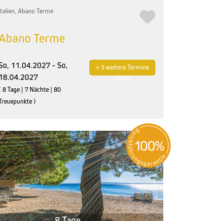
Italien, Abano Terme
Abano Terme
So, 11.04.2027 - So,
+ 3 weitere Termine
18.04.2027
zeigen
( 8 Tage | 7 Nächte | 80
Treuepunkte )
8 Tage