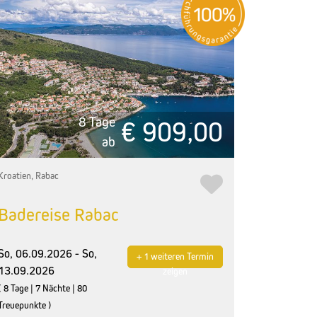
8 Tage
€ 909,00
ab
Kroatien, Rabac
Badereise Rabac
So, 06.09.2026 - So,
+ 1 weiteren Termin
13.09.2026
zeigen
( 8 Tage | 7 Nächte | 80
Treuepunkte )