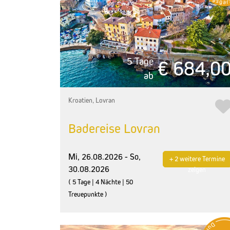
5 Tage
€ 684,0
ab
Kroatien, Lovran
Badereise Lovran
Mi, 26.08.2026 - So,
+ 2 weitere Termine
30.08.2026
zeigen
( 5 Tage | 4 Nächte | 50
Treuepunkte )