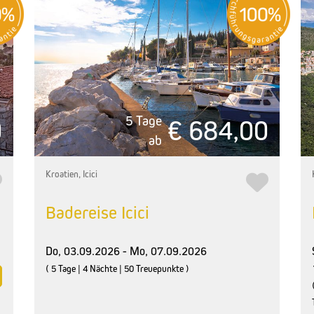
5 Tage
0
€ 684,00
ab
Kroatien, Icici
Badereise Icici
Do, 03.09.2026 - Mo, 07.09.2026
( 5 Tage | 4 Nächte | 50 Treuepunkte )